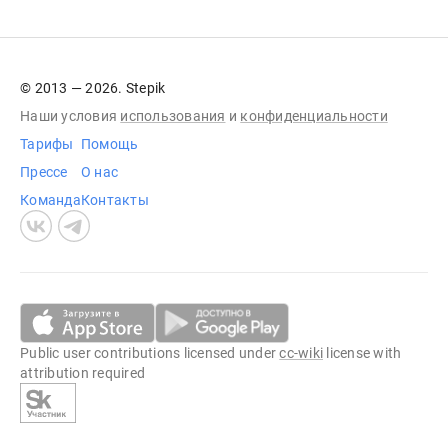
© 2013 — 2026. Stepik
Наши условия
использования
и
конфиденциальности
Тарифы
Помощь
Прессе
О нас
Команда
Контакты
Public user contributions licensed under
cc-wiki
license with
attribution required