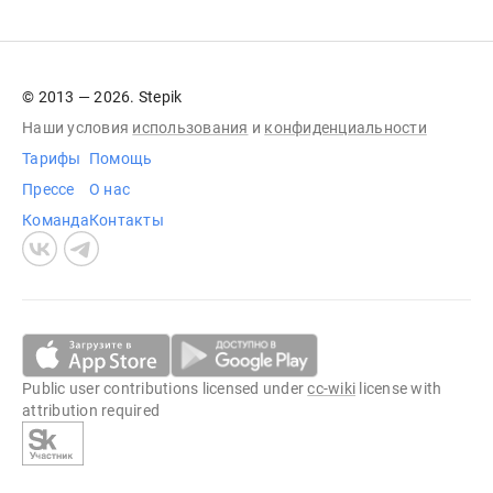
© 2013 — 2026. Stepik
Наши условия
использования
и
конфиденциальности
Тарифы
Помощь
Прессе
О нас
Команда
Контакты
Public user contributions licensed under
cc-wiki
license with
attribution required