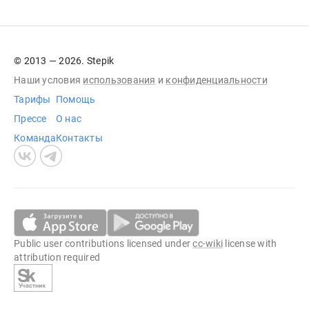
© 2013 — 2026. Stepik
Наши условия
использования
и
конфиденциальности
Тарифы
Помощь
Прессе
О нас
Команда
Контакты
Public user contributions licensed under
cc-wiki
license with
attribution required