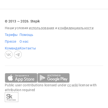
© 2013 — 2026. Stepik
Наши условия
использования
и
конфиденциальности
Тарифы
Помощь
Прессе
О нас
Команда
Контакты
Public user contributions licensed under
cc-wiki
license with
attribution required