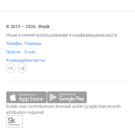
© 2013 — 2026. Stepik
Наши условия
использования
и
конфиденциальности
Тарифы
Помощь
Прессе
О нас
Команда
Контакты
Public user contributions licensed under
cc-wiki
license with
attribution required