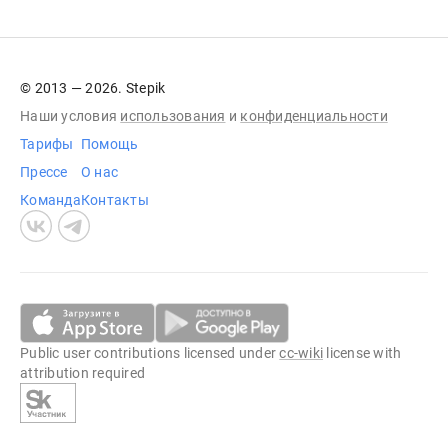
© 2013 — 2026. Stepik
Наши условия
использования
и
конфиденциальности
Тарифы
Помощь
Прессе
О нас
Команда
Контакты
Public user contributions licensed under
cc-wiki
license with
attribution required