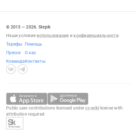
© 2013 — 2026. Stepik
Наши условия
использования
и
конфиденциальности
Тарифы
Помощь
Прессе
О нас
Команда
Контакты
Public user contributions licensed under
cc-wiki
license with
attribution required