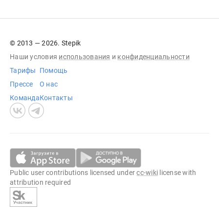
© 2013 — 2026. Stepik
Наши условия
использования
и
конфиденциальности
Тарифы
Помощь
Прессе
О нас
Команда
Контакты
Public user contributions licensed under
cc-wiki
license with
attribution required