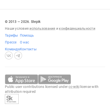
© 2013 — 2026. Stepik
Наши условия
использования
и
конфиденциальности
Тарифы
Помощь
Прессе
О нас
Команда
Контакты
Public user contributions licensed under
cc-wiki
license with
attribution required