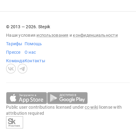
© 2013 — 2026. Stepik
Наши условия
использования
и
конфиденциальности
Тарифы
Помощь
Прессе
О нас
Команда
Контакты
Public user contributions licensed under
cc-wiki
license with
attribution required