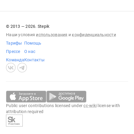
© 2013 — 2026. Stepik
Наши условия
использования
и
конфиденциальности
Тарифы
Помощь
Прессе
О нас
Команда
Контакты
Public user contributions licensed under
cc-wiki
license with
attribution required