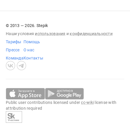
© 2013 — 2026. Stepik
Наши условия
использования
и
конфиденциальности
Тарифы
Помощь
Прессе
О нас
Команда
Контакты
Public user contributions licensed under
cc-wiki
license with
attribution required