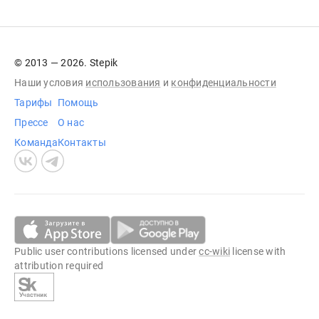
© 2013 — 2026. Stepik
Наши условия
использования
и
конфиденциальности
Тарифы
Помощь
Прессе
О нас
Команда
Контакты
Public user contributions licensed under
cc-wiki
license with
attribution required