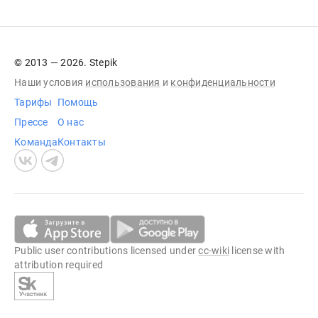
© 2013 — 2026. Stepik
Наши условия
использования
и
конфиденциальности
Тарифы
Помощь
Прессе
О нас
Команда
Контакты
Public user contributions licensed under
cc-wiki
license with
attribution required