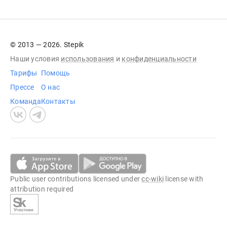
© 2013 — 2026. Stepik
Наши условия
использования
и
конфиденциальности
Тарифы
Помощь
Прессе
О нас
Команда
Контакты
Public user contributions licensed under
cc-wiki
license with
attribution required