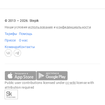
© 2013 — 2026. Stepik
Наши условия
использования
и
конфиденциальности
Тарифы
Помощь
Прессе
О нас
Команда
Контакты
Public user contributions licensed under
cc-wiki
license with
attribution required