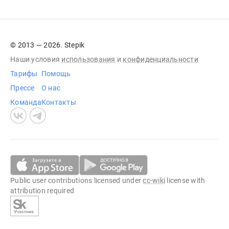
© 2013 — 2026. Stepik
Наши условия
использования
и
конфиденциальности
Тарифы
Помощь
Прессе
О нас
Команда
Контакты
Public user contributions licensed under
cc-wiki
license with
attribution required