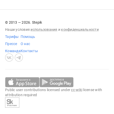
© 2013 — 2026. Stepik
Наши условия
использования
и
конфиденциальности
Тарифы
Помощь
Прессе
О нас
Команда
Контакты
Public user contributions licensed under
cc-wiki
license with
attribution required