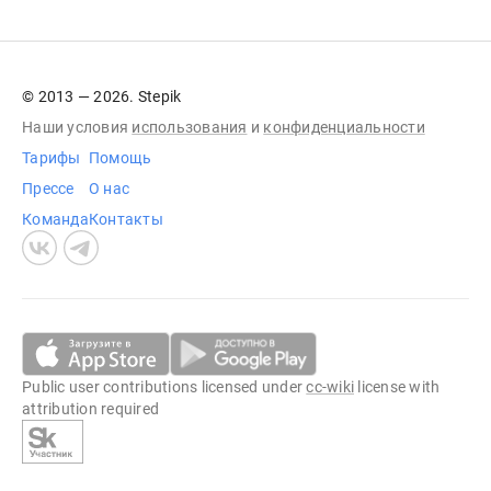
© 2013 — 2026. Stepik
Наши условия
использования
и
конфиденциальности
Тарифы
Помощь
Прессе
О нас
Команда
Контакты
Public user contributions licensed under
cc-wiki
license with
attribution required