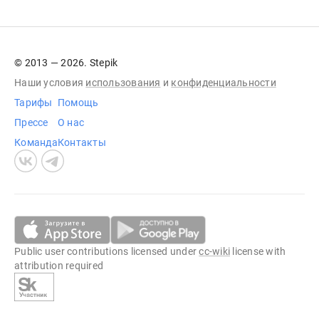
© 2013 — 2026. Stepik
Наши условия
использования
и
конфиденциальности
Тарифы
Помощь
Прессе
О нас
Команда
Контакты
Public user contributions licensed under
cc-wiki
license with
attribution required