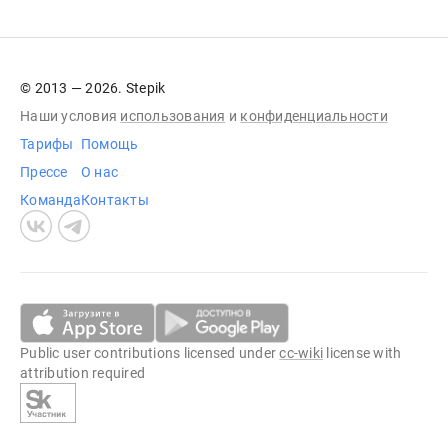
© 2013 — 2026. Stepik
Наши условия
использования
и
конфиденциальности
Тарифы
Помощь
Прессе
О нас
Команда
Контакты
Public user contributions licensed under
cc-wiki
license with
attribution required