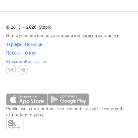
© 2013 — 2026. Stepik
Наши условия
использования
и
конфиденциальности
Тарифы
Помощь
Прессе
О нас
Команда
Контакты
Public user contributions licensed under
cc-wiki
license with
attribution required