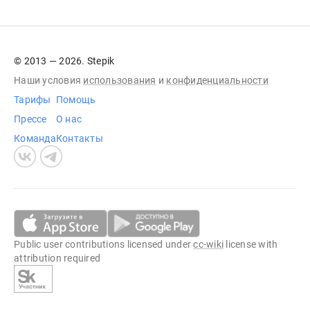
© 2013 — 2026. Stepik
Наши условия
использования
и
конфиденциальности
Тарифы
Помощь
Прессе
О нас
Команда
Контакты
Public user contributions licensed under
cc-wiki
license with
attribution required