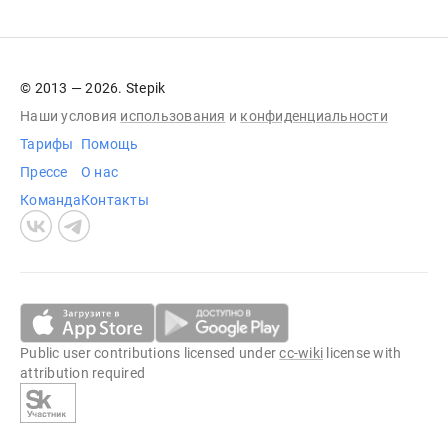
© 2013 — 2026. Stepik
Наши условия
использования
и
конфиденциальности
Тарифы
Помощь
Прессе
О нас
Команда
Контакты
Public user contributions licensed under
cc-wiki
license with
attribution required