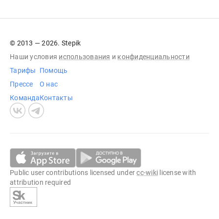
© 2013 — 2026. Stepik
Наши условия
использования
и
конфиденциальности
Тарифы
Помощь
Прессе
О нас
Команда
Контакты
Public user contributions licensed under
cc-wiki
license with
attribution required