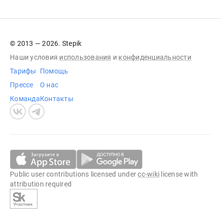
© 2013 — 2026. Stepik
Наши условия
использования
и
конфиденциальности
Тарифы
Помощь
Прессе
О нас
Команда
Контакты
Public user contributions licensed under
cc-wiki
license with
attribution required