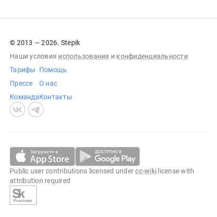
© 2013 — 2026. Stepik
Наши условия
использования
и
конфиденциальности
Тарифы
Помощь
Прессе
О нас
Команда
Контакты
Public user contributions licensed under
cc-wiki
license with
attribution required