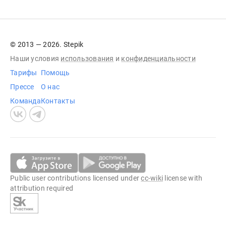
© 2013 — 2026. Stepik
Наши условия
использования
и
конфиденциальности
Тарифы
Помощь
Прессе
О нас
Команда
Контакты
Public user contributions licensed under
cc-wiki
license with
attribution required