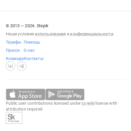
© 2013 — 2026. Stepik
Наши условия
использования
и
конфиденциальности
Тарифы
Помощь
Прессе
О нас
Команда
Контакты
Public user contributions licensed under
cc-wiki
license with
attribution required