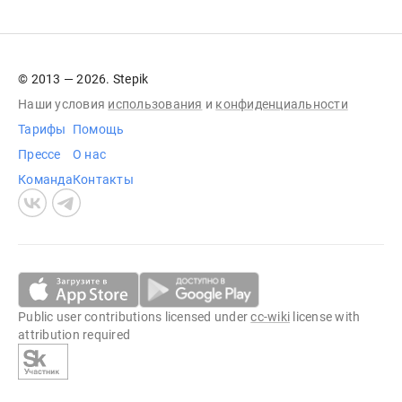
© 2013 — 2026. Stepik
Наши условия
использования
и
конфиденциальности
Тарифы
Помощь
Прессе
О нас
Команда
Контакты
Public user contributions licensed under
cc-wiki
license with
attribution required