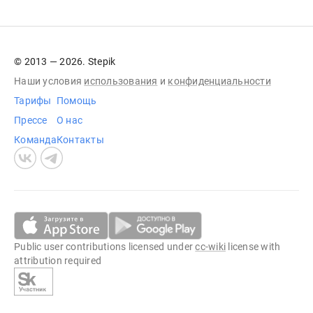
© 2013 — 2026. Stepik
Наши условия
использования
и
конфиденциальности
Тарифы
Помощь
Прессе
О нас
Команда
Контакты
Public user contributions licensed under
cc-wiki
license with
attribution required