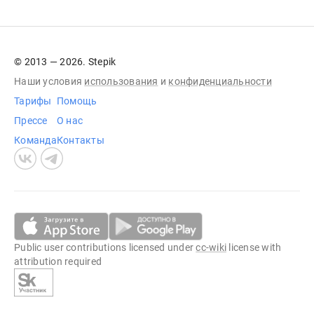
© 2013 — 2026. Stepik
Наши условия
использования
и
конфиденциальности
Тарифы
Помощь
Прессе
О нас
Команда
Контакты
Public user contributions licensed under
cc-wiki
license with
attribution required