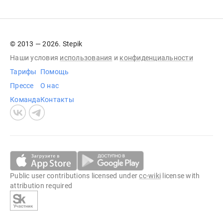
© 2013 — 2026. Stepik
Наши условия
использования
и
конфиденциальности
Тарифы
Помощь
Прессе
О нас
Команда
Контакты
Public user contributions licensed under
cc-wiki
license with
attribution required