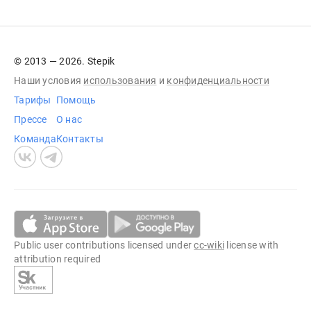
© 2013 — 2026. Stepik
Наши условия
использования
и
конфиденциальности
Тарифы
Помощь
Прессе
О нас
Команда
Контакты
Public user contributions licensed under
cc-wiki
license with
attribution required