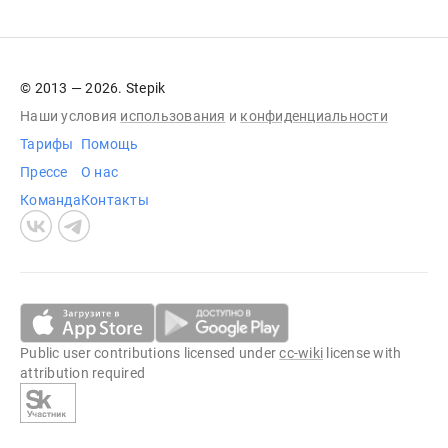
© 2013 — 2026. Stepik
Наши условия
использования
и
конфиденциальности
Тарифы
Помощь
Прессе
О нас
Команда
Контакты
Public user contributions licensed under
cc-wiki
license with
attribution required