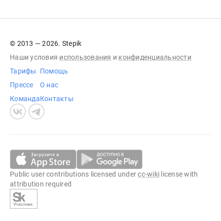
© 2013 — 2026. Stepik
Наши условия
использования
и
конфиденциальности
Тарифы
Помощь
Прессе
О нас
Команда
Контакты
Public user contributions licensed under
cc-wiki
license with
attribution required