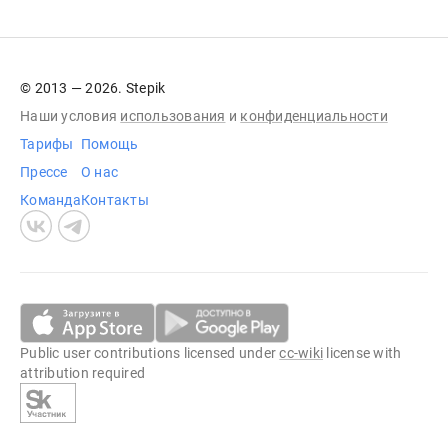
© 2013 — 2026. Stepik
Наши условия
использования
и
конфиденциальности
Тарифы
Помощь
Прессе
О нас
Команда
Контакты
Public user contributions licensed under
cc-wiki
license with
attribution required