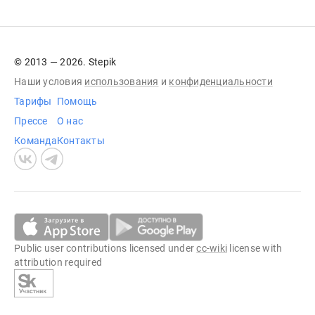
© 2013 — 2026. Stepik
Наши условия
использования
и
конфиденциальности
Тарифы
Помощь
Прессе
О нас
Команда
Контакты
Public user contributions licensed under
cc-wiki
license with
attribution required