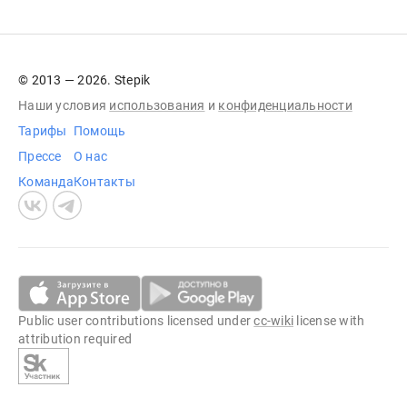
© 2013 — 2026. Stepik
Наши условия
использования
и
конфиденциальности
Тарифы
Помощь
Прессе
О нас
Команда
Контакты
Public user contributions licensed under
cc-wiki
license with
attribution required