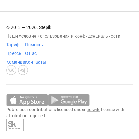
© 2013 — 2026. Stepik
Наши условия
использования
и
конфиденциальности
Тарифы
Помощь
Прессе
О нас
Команда
Контакты
Public user contributions licensed under
cc-wiki
license with
attribution required