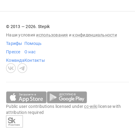
© 2013 — 2026. Stepik
Наши условия
использования
и
конфиденциальности
Тарифы
Помощь
Прессе
О нас
Команда
Контакты
Public user contributions licensed under
cc-wiki
license with
attribution required