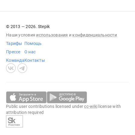
© 2013 — 2026. Stepik
Наши условия
использования
и
конфиденциальности
Тарифы
Помощь
Прессе
О нас
Команда
Контакты
Public user contributions licensed under
cc-wiki
license with
attribution required