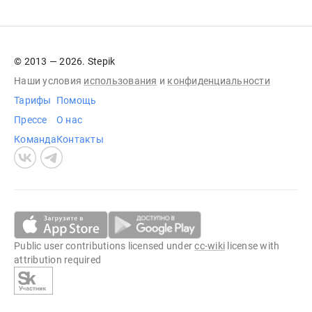
© 2013 — 2026. Stepik
Наши условия
использования
и
конфиденциальности
Тарифы
Помощь
Прессе
О нас
Команда
Контакты
Public user contributions licensed under
cc-wiki
license with
attribution required