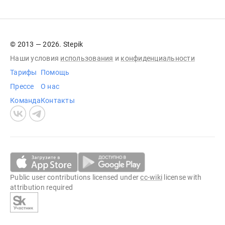
© 2013 — 2026. Stepik
Наши условия
использования
и
конфиденциальности
Тарифы
Помощь
Прессе
О нас
Команда
Контакты
Public user contributions licensed under
cc-wiki
license with
attribution required