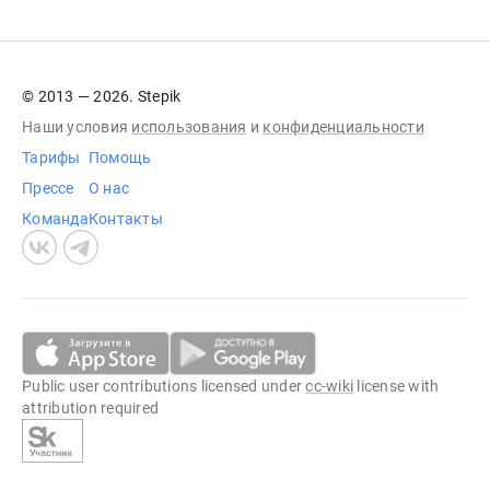
© 2013 — 2026. Stepik
Наши условия
использования
и
конфиденциальности
Тарифы
Помощь
Прессе
О нас
Команда
Контакты
Public user contributions licensed under
cc-wiki
license with
attribution required