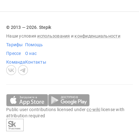
© 2013 — 2026. Stepik
Наши условия
использования
и
конфиденциальности
Тарифы
Помощь
Прессе
О нас
Команда
Контакты
Public user contributions licensed under
cc-wiki
license with
attribution required