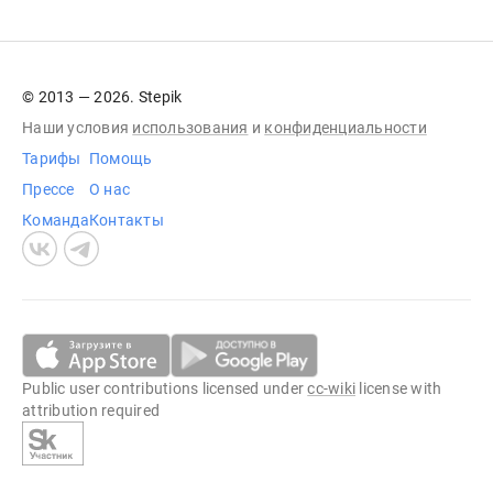
© 2013 — 2026. Stepik
Наши условия
использования
и
конфиденциальности
Тарифы
Помощь
Прессе
О нас
Команда
Контакты
Public user contributions licensed under
cc-wiki
license with
attribution required