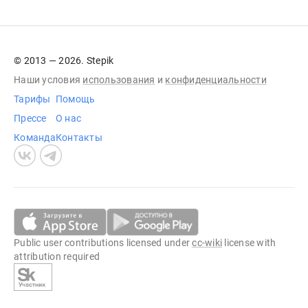
© 2013 — 2026. Stepik
Наши условия
использования
и
конфиденциальности
Тарифы
Помощь
Прессе
О нас
Команда
Контакты
Public user contributions licensed under
cc-wiki
license with
attribution required