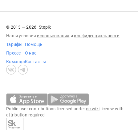
© 2013 — 2026. Stepik
Наши условия
использования
и
конфиденциальности
Тарифы
Помощь
Прессе
О нас
Команда
Контакты
Public user contributions licensed under
cc-wiki
license with
attribution required