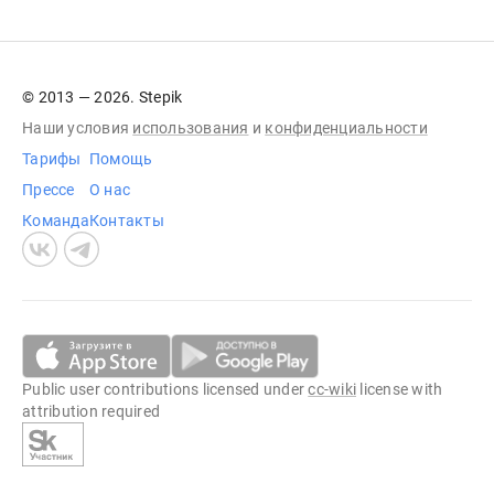
© 2013 — 2026. Stepik
Наши условия
использования
и
конфиденциальности
Тарифы
Помощь
Прессе
О нас
Команда
Контакты
Public user contributions licensed under
cc-wiki
license with
attribution required